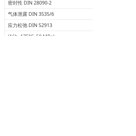
密封性 DIN 28090-2
气体泄露 DIN 3535/6
应力松弛 DIN 52913
(16h, 175°C, 50 MPa)
厚度增加 ASTM F146
ASTM Oil No. 3 (5h/150°C)
ASTM Fuel B (5h/20°C)
密度
主页
进口材料
行业应用
联系我们
녠
点击
回到顶部