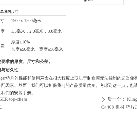
单张的尺寸
尺寸
1500 x 1500毫米
厚度
1.5毫米，2.0毫米，3.0毫米
厚度±10%
公差
长度±50毫米，宽度±50毫米
他要求的厚度、尺寸和公差。
能与耐久性
linger垫片的性能和使用寿命在很大程度上取决于制造商无法控制的适当储
装配因素。然而，我们可以担保我们的产品质量优良。考虑到这一点，也
意我们的安装手册。
GER top-chem
后一个：
Kling
ꄲ
工
C4408 板材 垫