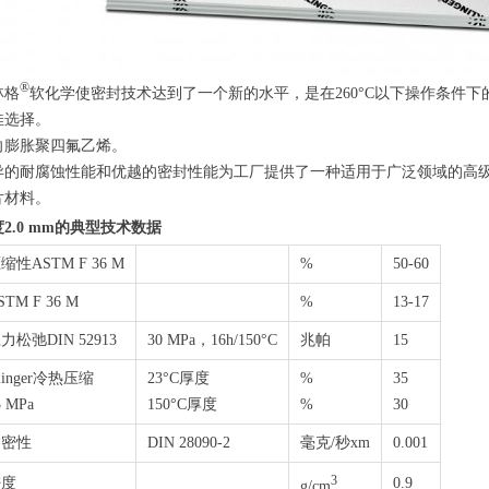
®
林格
软化学使密封技术达到了一个新的水平，是在260°C以下操作条件下
佳选择。
向膨胀聚四氟乙烯。
异的耐腐蚀性能和优越的密封性能为工厂提供了一种适用于广泛领域的高
片材料。
2.0 mm的典型技术数据
缩性ASTM F 36 M
%
50-60
STM F 36 M
%
13-17
力松弛DIN 52913
30 MPa，16h/150°C
兆帕
15
linger冷热压缩
23°C厚度
%
35
5 MPa
150°C厚度
%
30
紧密性
DIN 28090-2
毫克/秒xm
0.001
3
密度
0.9
g/cm