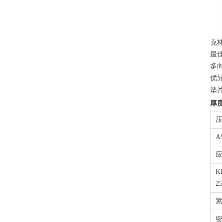
克
最
多
优
垫
厚度
压
A
应
K
2