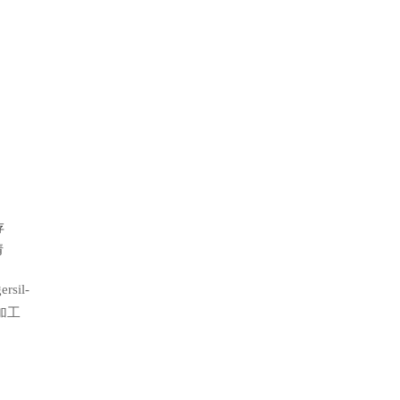
存
请
ersil-
片加工