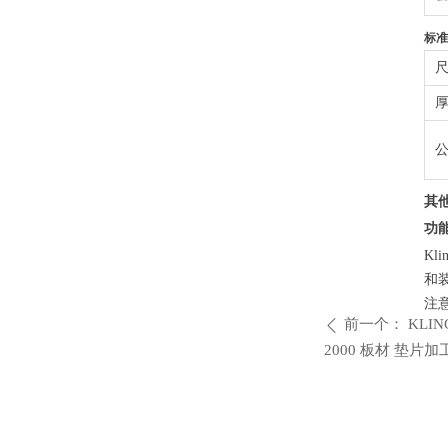
标准
其
功
K
和
注
前一个：
KLIN
ꄴ
2000 板材 垫片加