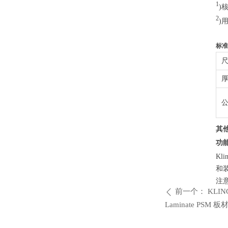
1
)
2
)
标准
其
功
K
和
注
前一个：
KLING
ꄴ
Laminate PSM