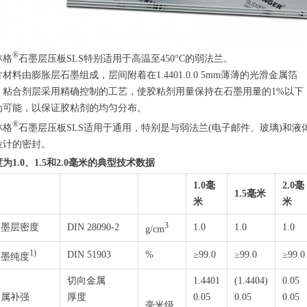
®
林格
石墨层压板SLS特别适用于高温至450°C的弱法兰。
材料由膨胀层石墨组成，层间附着在1.4401.0.0 5mm薄薄的光滑金属箔
。粘合剂层采用精确控制的工艺，使胶粘剂用量保持在石墨用量的1%以下
为可能，以保证胶粘剂的均匀分布。
®
林格
石墨层压板SLS适用于通用，特别是与弱法兰(电子邮件、玻璃)和液
位计的密封。
为1.0、1.5和2.0毫米的典型技术数据
1.0毫
2.0毫
1.5毫米
米
米
3
石墨层密度
DIN 28090-2
1.0
1.0
1.0
g/cm
1)
DIN 51903
%
≥99.0
≥99.0
≥99.0
石墨纯度
切向金属
1.4401
(1.4404)
0.05
金属补强
厚度
0.05
0.05
0.05
毫米级