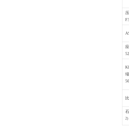
压
F
A
应
5
K
5
比
2)