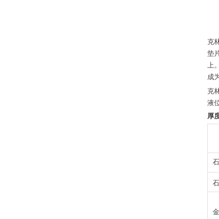
克
垫片
上
成
克
液
厚度