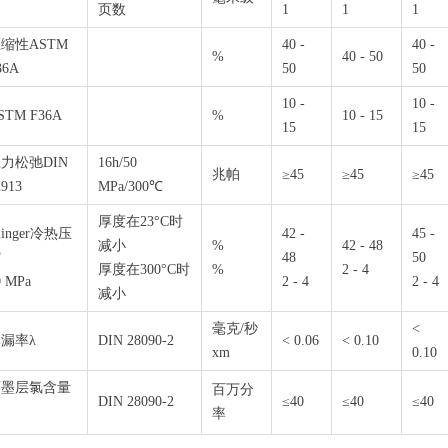
页数
1
1
1
缩性ASTM
40 -
40 -
%
40 - 50
36A
50
50
10 -
10 -
STM F36A
%
10 - 15
15
15
力松弛DIN
16h/50
兆帕
≥45
≥45
≥45
2913
MPa/300℃
厚度在23°C时
linger冷热压
42 -
45 -
减小
%
42 - 48
缩
48
50
厚度在300°C时
%
2 - 4
0 MPa
2 - 4
2 - 4
减小
毫克/秒
<
漏率λ
DIN 28090-2
< 0.06
< 0.10
xm
0.10
石墨层氯含量
百万分
DIN 28090-2
≤40
≤40
≤40
率