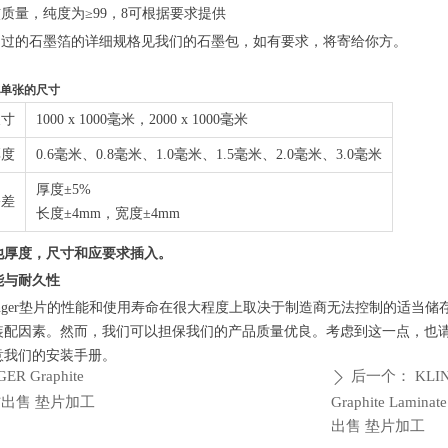
核质量，纯度为≥99，8可根据要求提供
用过的石墨箔的详细规格见我们的石墨包，如有要求，将寄给你方。
单张的尺寸
尺寸
1000 x 1000毫米，2000 x 1000毫米
厚度
0.6毫米、0.8毫米、1.0毫米、1.5毫米、2.0毫米、3.0毫米
厚度±5%
公差
长度±4mm，宽度±4mm
他厚度，尺寸和应要求插入。
能与耐久性
linger垫片的性能和使用寿命在很大程度上取决于制造商无法控制的适当储
装配因素。然而，我们可以担保我们的产品质量优良。考虑到这一点，也
意我们的安装手册。
ER Graphite
后一个：
KLI
ꄲ
 板材出售 垫片加工
Graphite Lamina
出售 垫片加工