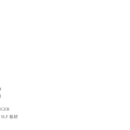
存
请
NGER
te SLF 板材