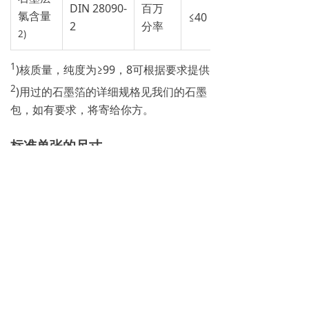
DIN 28090-
百万
氯含量
≤40
2
分率
2)
1
)核质量，纯度为≥99，8可根据要求提供
2
)用过的石墨箔的详细规格见我们的石墨
包，如有要求，将寄给你方。
标准单张的尺寸
尺
1000 x 1000毫米，2000 x 1000
寸
毫米，1500 x 1500毫米
厚
0.8毫米，1.0毫米，1.5毫米，
度
2.0毫米，3.0毫米
公
厚度±5%
差
长度±4mm，宽度±4mm
其他厚度，尺寸和应要求插入。