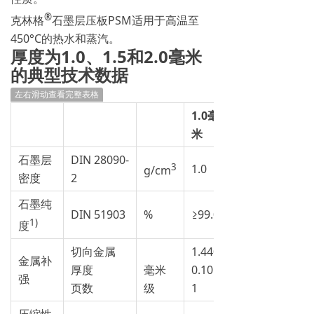
®
克林格
石墨层压板PSM适用于高温至
450°C的热水和蒸汽。
厚度为1.0、1.5和2.0毫米
的典型技术数据
左右滑动查看完整表格
1.0毫
米
石墨层
DIN 28090-
3
1.0
g/cm
密度
2
石墨纯
DIN 51903
%
≥99.0
1)
度
切向金属
1.4401
金属补
厚度
毫米
0.10
强
页数
级
1