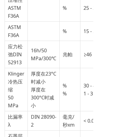
压缩性
ASTM
%
25 - 35
F36A
ASTM
%
15 - 20
F36A
应力松
16h/50
弛DIN
兆帕
≥46
MPa/300℃
52913
Klinger
厚度在23°C
冷热压
时减小
%
30 - 40
缩
厚度在
%
1 - 3
50
300°C时减
MPa
小
比漏率
DIN 28090-
毫克/
< 0.06
λ
2
秒xm
石墨层