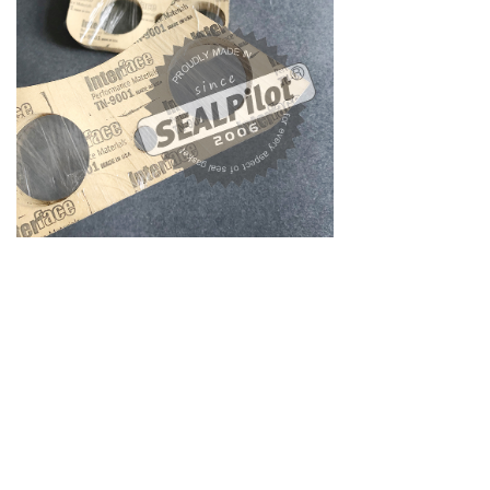
用于电厂Interface TN-9001 耐高温绝缘
板 汽轮机用密封垫片
电厂用绝缘橡胶纸垫InterfaceTN9001 现
货供应1.6mm，进口interface纸垫发电
机绝缘垫片TN9001，耐油纸垫、耐压、
耐温。其他interface产品可供选择：S-