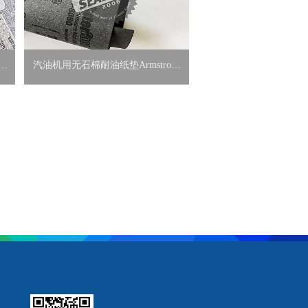
因特
汽油机用无石棉耐油纸垫Armstrong
interface因特费斯 N8090/8092/8094