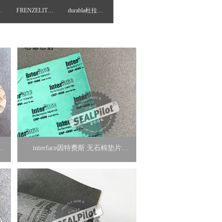
ot柏德垫片
FRENZELIT费斯利德
durabla杜拉巴尔
片
interface因特费斯 无石棉垫片
CMP4000 0.5mm 0.8mm密封垫片