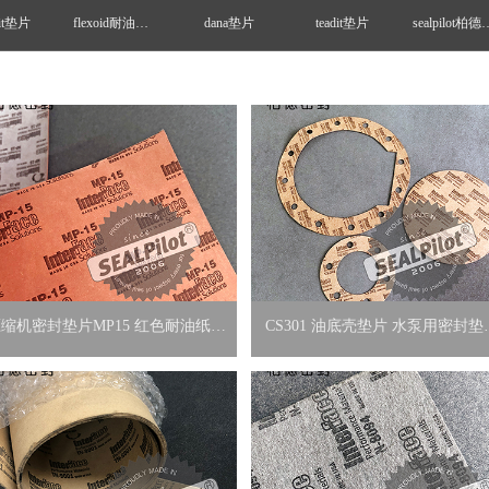
nit垫片
flexoid耐油纸垫
dana垫片
teadit垫片
sealpil
缩机密封垫片MP15 红色耐油纸垫
CS301 油底壳垫片 水泵用密封垫
片interface因特费斯
interface垫片因特费斯垫片