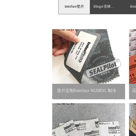
interface垫片
klinger克林格垫片
do
垫片定制Interface NI2085G 制冷压
压
缩机用无石棉垫片