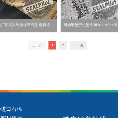
电厂用高温绝缘橡胶纸垫 电机绝缘
耐油纸垫密封垫N-8094interface
垫片InterfaceTN9001 现货供应
费斯无石棉垫片纸0.5mm
1.6mm
上一页
1
2
下一页
种进口石棉